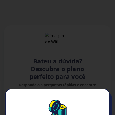
Bateu a dúvida?
Descubra o plano
perfeito para você
Responda a 5 perguntas rápidas e encontre
o plano que combina com sua rotina.
Descobrir agora