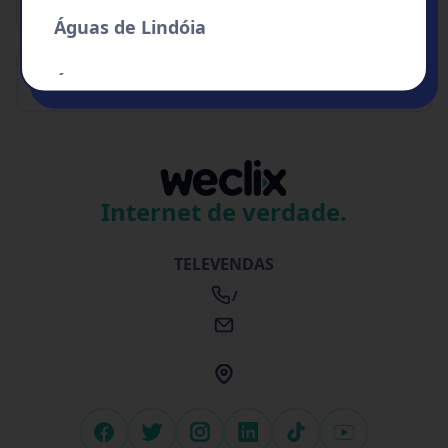
Águas de Lindóia
Contratos
Águas de Santa Bárbara
Águas de São Pedro
Agudos
Internet de verdade.
Alambari
TELEVENDAS
/
Alfredo Marcondes
Altair
Altinópolis
facebook
twitter
instagram
linkedin
tiktok
youtube