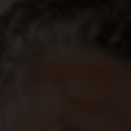
Bady Bassitt
Balbinos
Bálsamo
Bananal
Barão de Antonina
Barbosa
Bariri
Barra Bonita