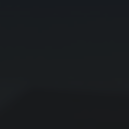
Altinópolis
Alto Alegre
Alumínio
Álvares Florence
Álvares Machado
Álvaro de Carvalho
Alvinlândia
Americana