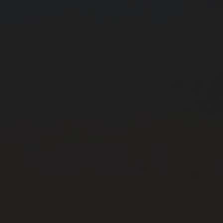
Aparecida
Apiaí
Araçariguama
Araçatuba
Araçoiaba da Serra
Aramina
Arandu
Arapeí