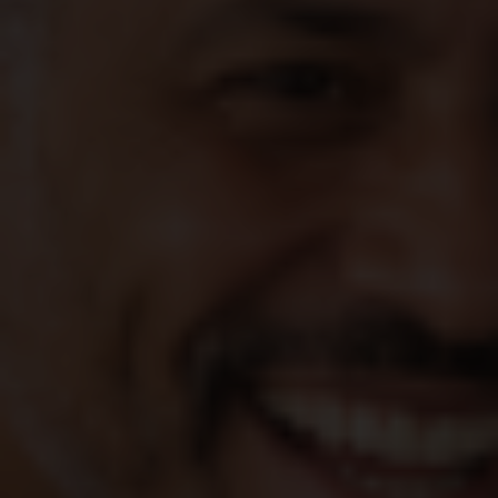
Barra do Chapéu
Barretos
Barrinha
Barueri
Bastos
Batatais
Bauru
Bebedouro