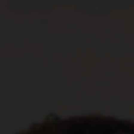
Arujá
Aspásia
Assis
Atibaia
Auriflama
Avaí
Avanhandava
Avaré