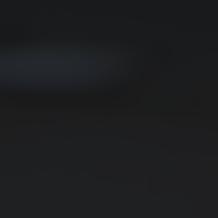
Américo Brasiliense
Américo de Campos
Amparo
Analândia
Andradina
Angatuba
Anhembi
Anhumas