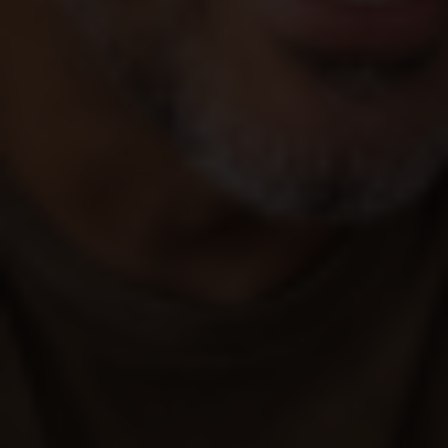
Bento de Abreu
Bernardino de Campos
Bertioga
Bilac
Birigui
Boa Esperança do Sul
Bocaina
Bofete