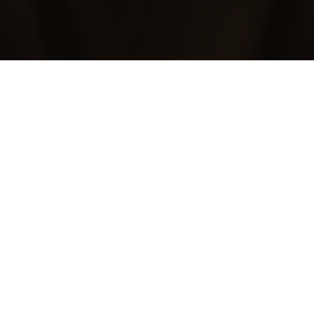
Boituva
Bom Jesus dos Perdões
Bom Sucesso de Itararé
Borá
Boracéia
Borborema
Borebi
Botucatu