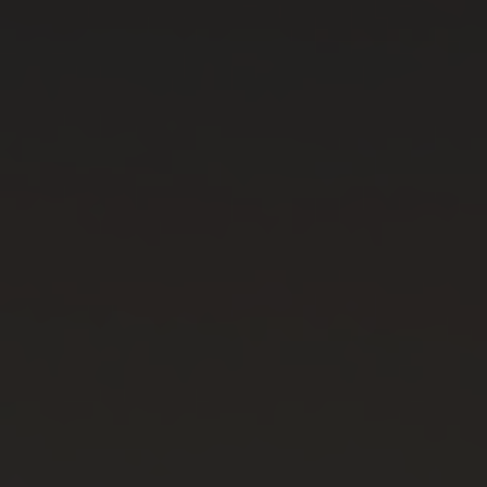
Araraquara
Araras
Arco-Íris
Arealva
Areias
Areiópolis
Ariranha
Artur Nogueira