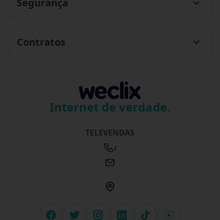
Segurança
Alambari
Contratos
Alfredo Marcondes
Altair
Altinópolis
Internet de verdade.
Alto Alegre
TELEVENDAS
/
Alumínio
Álvares Florence
Álvares Machado